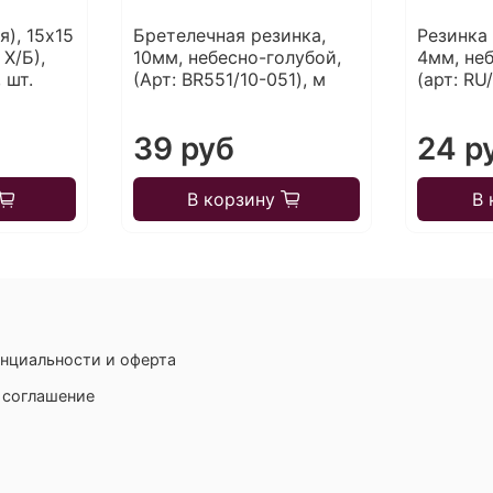
я), 15х15
Бретелечная резинка,
Резинка
 Х/Б),
10мм, небесно-голубой,
4мм, не
 шт.
(Арт: BR551/10-051), м
(арт: RU
39 руб
24 р
В корзину
В 
нциальности и оферта
 соглашение