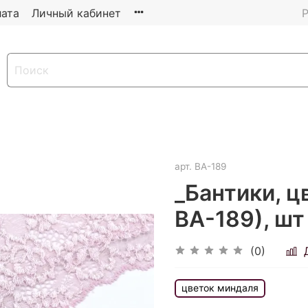
ата
Личный кабинет
Р
арт.
ВА-189
_Бантики, ц
ВА-189), шт
(0)
цветок миндаля