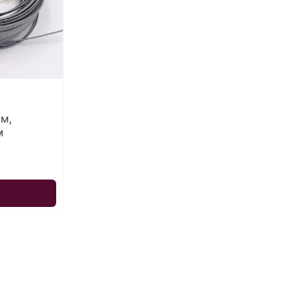
мм,
м