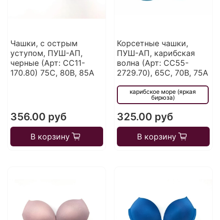
Чашки, с острым
Корсетные чашки,
уступом, ПУШ-АП,
ПУШ-АП, карибская
черные (Арт: CC11-
волна (Арт: CC55-
170.80) 75С, 80В, 85А
2729.70), 65C, 70B, 75A
карибское море (яркая
бирюза)
356.00 руб
325.00 руб
В корзину
В корзину