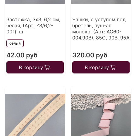
Застежка, 3х3, 6,2 см,
Чашки, с уступом под
белая, (Арт: Z3/6,2-
бретель, пуш-ап,
001), шт
молоко, (Арт: АС60-
004.90В), 85С, 90В, 95А
белый
42.00 руб
320.00 руб
В корзину
В корзину