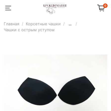
0
Главная
Корсетные чашки
...
Чашки с острым уступом