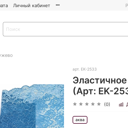
ата
Личный кабинет
Р
ужево
арт.
EK-2533
Эластичное 
(Арт: EK-25
(0)
аква