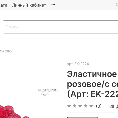
ата
Личный кабинет
Р
ужево
арт.
EK-2224
Эластичное 
розовое/с 
(Арт: EK-22
(0)