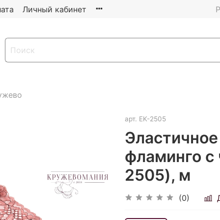
ата
Личный кабинет
Р
ужево
арт.
EK-2505
Эластичное 
фламинго с 
2505), м
(0)