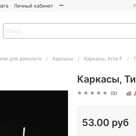
ата
Личный кабинет
Р
ели для декольте
Каркасы
Каркасы, Arta-F
Т
Каркасы, Ти
(0)
53.00 руб