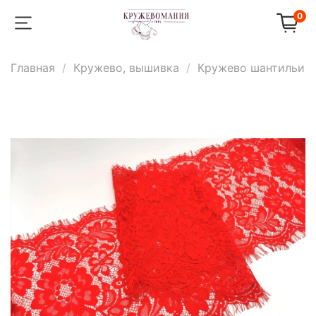
0
Главная
Кружево, вышивка
Кружево шантильи