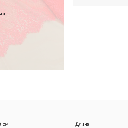
чии
3 см
Длина