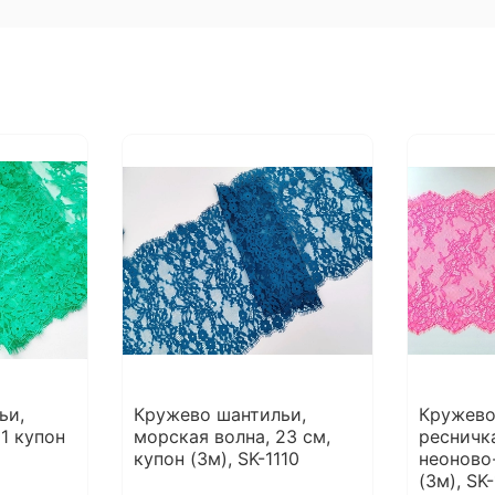
ьи,
Кружево шантильи,
Кружево
1 купон
морская волна, 23 см,
ресничк
купон (3м), SK-1110
неоново
(3м), SK