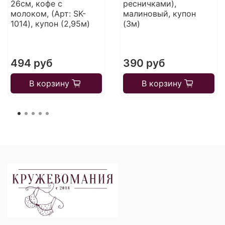
26см, кофе с
ресничками),
молоком, (Арт: SK-
малиновый, купон
1014), купон (2,95м)
(3м)
494 руб
390 руб
В корзину
В корзину