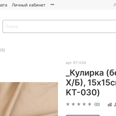
ата
Личный кабинет
Р
/б)
арт.
KT-030
_Кулирка (б
Х/Б), 15х15
KT-030)
(0)