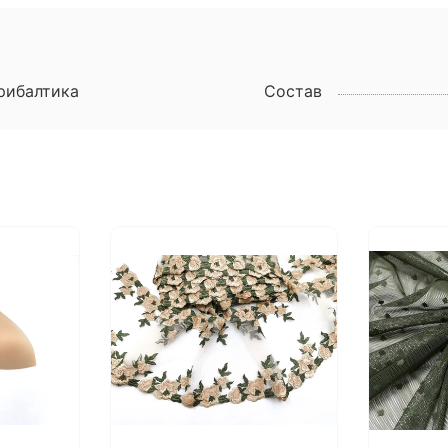
рибалтика
Состав