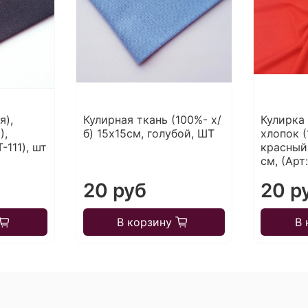
я),
Кулирная ткань (100%- х/
Кулирка 
),
б) 15х15см, голубой, ШТ
хлопок (
-111), шт
красный 
см, (Арт
20 руб
20 р
В корзину
В 