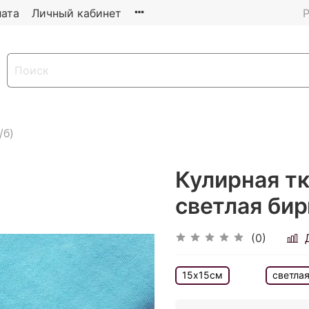
ата
Личный кабинет
Р
/б)
Кулирная тк
светлая би
(0)
15х15см
светла