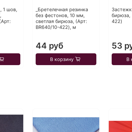
, 1 шов,
_Бретелечная резинка
Застежк
,
без фестонов, 10 мм,
бирюза, 
(Арт:
светлая бирюза, (Арт:
422)
BR640/10-422), м
44 руб
53 р
В корзину
В 