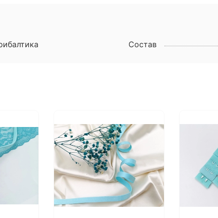
рибалтика
Состав