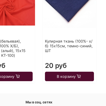
(бельевая),
Кулирная ткань (100%- х/
100% Х/Б),
б) 15х15см, темно-синий,
(алый), 15х15
ШТ
: KT-100)
уб
20 руб
корзину
В корзину
Мы в соц. сетях