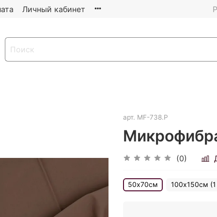
ата
Личный кабинет
Р
арт.
MF-738.P
Микрофибра,
(0)
50х70см
100х150см (1