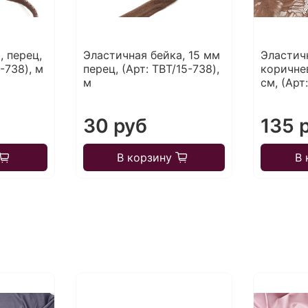
, перец,
Эластичная бейка, 15 мм
Эластич
-738), м
перец, (Арт: TBT/15-738),
коричнев
м
см, (Арт
30 руб
135 
В корзину
В 