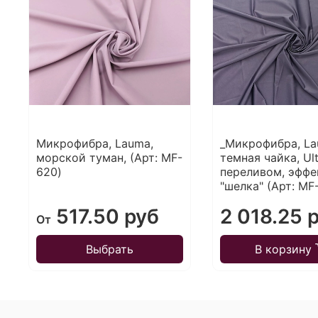
Микрофибра, Lauma,
_Микрофибра, La
морской туман, (Арт: MF-
темная чайка, Ult
620)
переливом, эффе
"шелка" (Арт: MF
517.50 руб
2 018.25 
От
Выбрать
В корзину