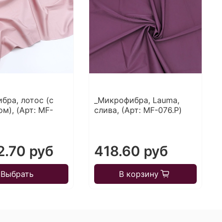
бра, лотос (с
_Микрофибра, Lauma,
м), (Арт: MF-
слива, (Арт: MF-076.P)
.70 руб
418.60 руб
Выбрать
В корзину