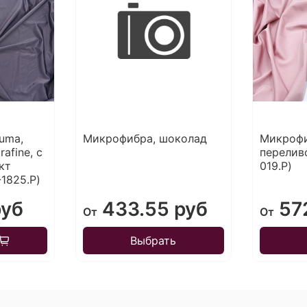
uma,
Микрофибра, шоколад
Микрофи
rafine, с
переливо
кт
019.P)
-1825.P)
руб
433.55 руб
572
От
От
Выбрать