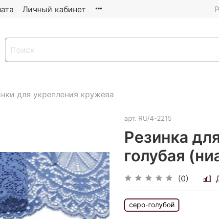
ата
Личный кабинет
Р
инки для укрепления кружева
арт.
RU/4-2215
Резинка для
голубая (ниа
(0)
серо-голубой