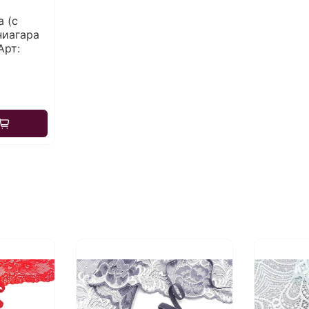
 (с
ниагара
Арт: