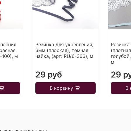
епления
Резинка для укрепления,
Резинка
расная,
6мм (плоская), темная
(плотная
-100), м
чайка, (арт: RU/6-366), м
голубой,
м
29 руб
29 р
В корзину
В 
нциальности и оферта