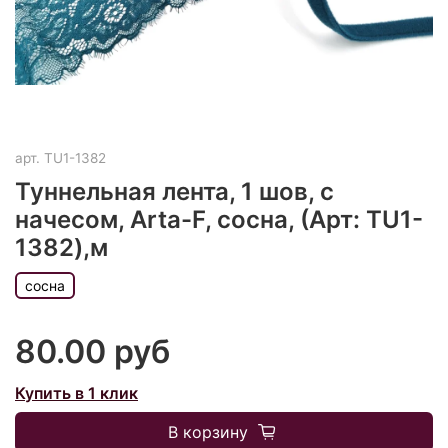
арт.
TU1-1382
Туннельная лента, 1 шов, с
начесом, Arta-F, сосна, (Арт: TU1-
1382),м
сосна
80.00 руб
Купить в 1 клик
В корзину