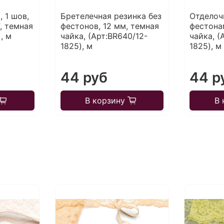
, 1 шов,
Бретелечная резинка без
Отделоч
F, темная
фестонов, 12 мм, темная
фестона
, м
чайка, (Арт:BR640/12-
чайка, (
1825), м
1825), м
44 руб
44 р
В корзину
В 