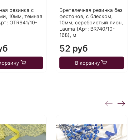
ная резинка с
Бретелечная резинка без
ми, 10мм, темная
фестонов, с блеском,
Арт: OTR641/10-
10мм, серебристый пион,
Lauma (Арт: BR740/10-
168), м
уб
52 руб
корзину
В корзину