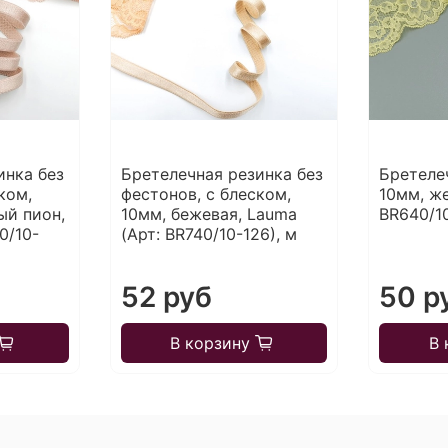
инка без
Бретелечная резинка без
Бретеле
ком,
фестонов, с блеском,
10мм, же
ый пион,
10мм, бежевая, Lauma
BR640/10
0/10-
(Арт: BR740/10-126), м
52 руб
50 р
В корзину
В 