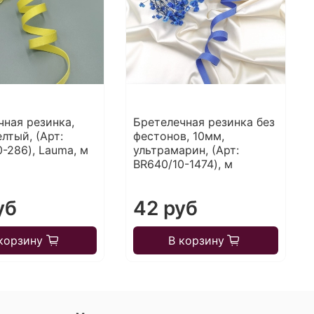
чная резинка,
Бретелечная резинка без
лтый, (Арт:
фестонов, 10мм,
-286), Lauma, м
ультрамарин, (Арт:
BR640/10-1474), м
уб
42 руб
корзину
В корзину