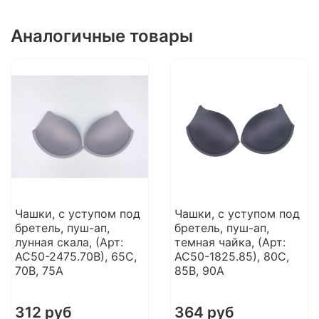
Аналогичные товары
Чашки, с уступом под
Чашки, с уступом под
бретель, пуш-ап,
бретель, пуш-ап,
лунная скала, (Арт:
темная чайка, (Арт:
АС50-2475.70В), 65С,
АС50-1825.85), 80С,
70В, 75А
85В, 90А
312 руб
364 руб