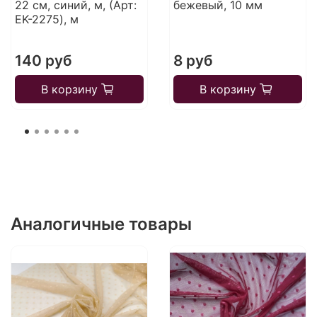
22 см, синий, м, (Арт:
бежевый, 10 мм
EK-2275), м
140 руб
8 руб
В корзину
В корзину
Аналогичные товары