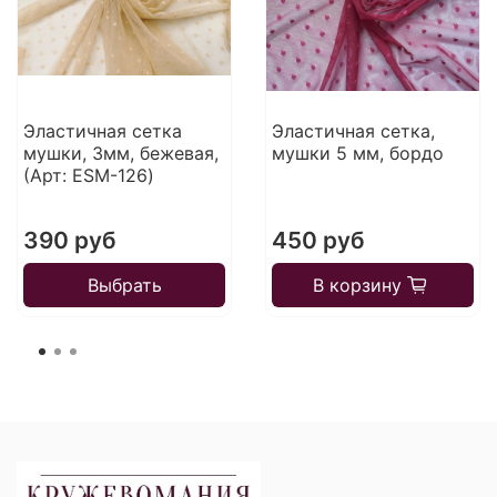
Эластичная сетка
Эластичная сетка,
мушки, 3мм, бежевая,
мушки 5 мм, бордо
(Арт: ESM-126)
390 руб
450 руб
Выбрать
В корзину