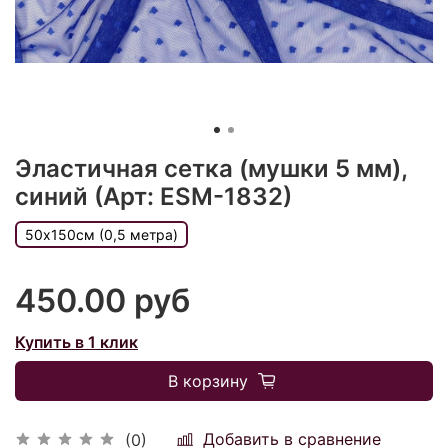
Эластичная сетка (мушки 5 мм),
синий (Арт: ESМ-1832)
50х150см (0,5 метра)
450.00 руб
Купить в 1 клик
В корзину
Добавить в сравнение
(0)