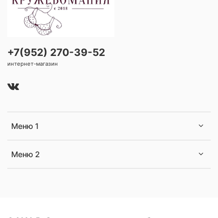
+7(952) 270-39-52
интернет-магазин
Меню 1
Меню 2