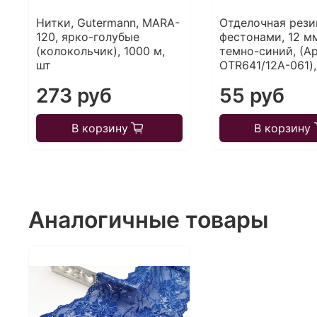
Нитки, Gutermann, MARA-
Отделочная рези
120, ярко-голубые
фестонами, 12 м
(колокольчик), 1000 м,
темно-синий, (Ар
шт
OTR641/12A-061),
273 руб
55 руб
В корзину
В корзину
Аналогичные товары