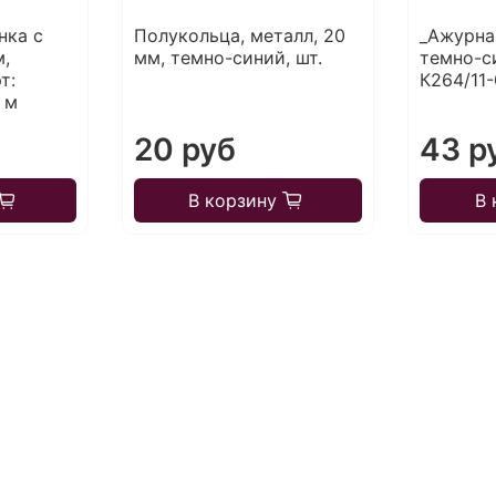
нка с
Полукольца, металл, 20
_Ажурная
м,
мм, темно-синий, шт.
темно-си
т:
К264/11-
 м
20 руб
43 р
В корзину
В 