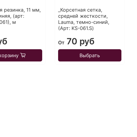
 резинка, 11 мм,
_Корсетная сетка,
няя, (арт:
средней жесткости,
061), м
Lauma, темно-синий,
(Арт: KS-061.S)
уб
70 руб
От
корзину
Выбрать