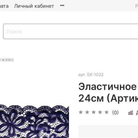
ата
Личный кабинет
Р
ужево
арт.
EK-1022
Эластичное
24см (Артик
(0)