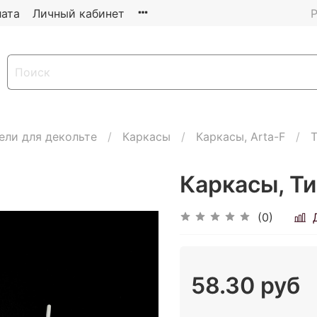
ата
Личный кабинет
Р
ели для декольте
Каркасы
Каркасы, Arta-F
Т
Каркасы, Ти
(0)
58.30 руб