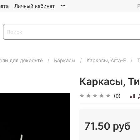
ата
Личный кабинет
Р
ели для декольте
Каркасы
Каркасы, Arta-F
Т
Каркасы, Ти
(0)
71.50 руб