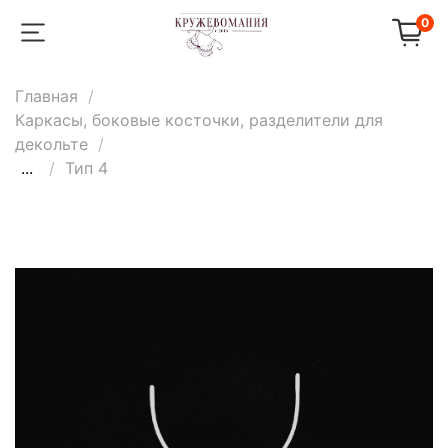
0
Главная
Каркасы, боковые косточки, разделители для
декольте
...
Тип 4