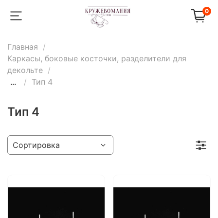
0
Главная
Каркасы, боковые косточки, разделители для
декольте
...
Тип 4
Тип 4