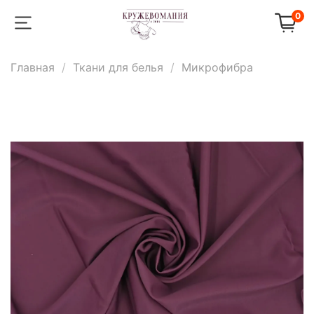
0
Главная
Ткани для белья
Микрофибра