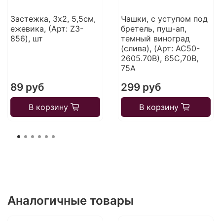
Застежка, 3х2, 5,5см,
Чашки, с уступом под
ежевика, (Арт: Z3-
бретель, пуш-ап,
856), шт
темный виноград
(слива), (Арт: АС50-
2605.70В), 65C,70B,
75A
89 руб
299 руб
В корзину
В корзину
Аналогичные товары