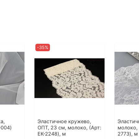
-35%
а,
Эластичное кружево,
Эластич
-004)
ОПТ, 23 см, молоко, (Арт:
молоко, 
EK-2248), м
2773), м