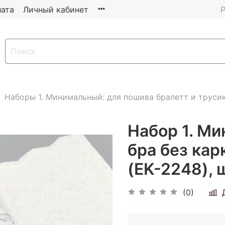
ата
Личный кабинет
Р
Наборы 1. Минимальный: для пошива бралетт и труси
Набор 1. М
бра без кар
(EK-2248), 
(0)