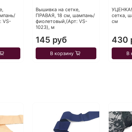
е,
Вышивка на сетке,
УЦЕНКА!
мпань/
ПРАВАЯ, 18 см, шампань/
сетка, ш
: VS-
фиолетовый,(Арт: VS-
см
1023), м
145 руб
430 
В корзину
В 