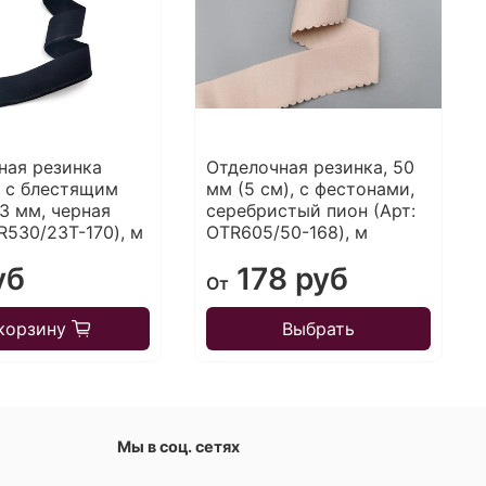
ная резинка
Отделочная резинка, 50
) с блестящим
мм (5 см), с фестонами,
3 мм, черная
серебристый пион (Арт:
R530/23T-170), м
OTR605/50-168), м
уб
178 руб
От
корзину
Выбрать
Мы в соц. сетях