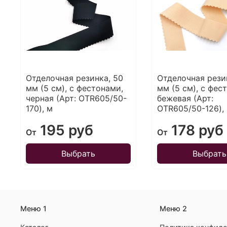
Отделочная резинка, 50
Отделочная рези
мм (5 см), с фестонами,
мм (5 см), с фес
черная (Арт: OTR605/50-
бежевая (Арт:
170), м
OTR605/50-126),
195 руб
178 руб
От
От
Выбрать
Выбрать
Меню 1
Меню 2