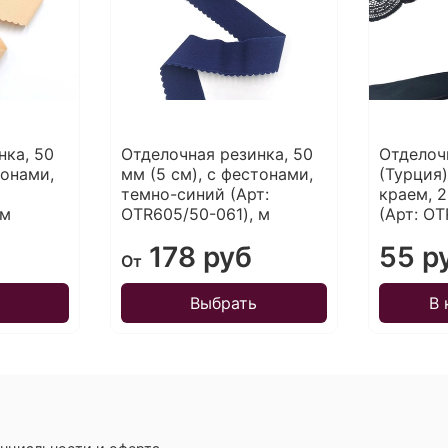
нка, 50
Отделочная резинка, 50
Отделоч
тонами,
мм (5 см), с фестонами,
(Турция
темно-синий (Арт:
краем, 2
 м
OTR605/50-061), м
(Арт: OT
178 руб
55 р
От
Выбрать
В 