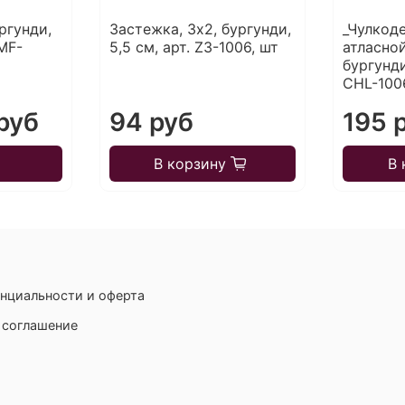
ргунди,
Застежка, 3х2, бургунди,
_Чулкод
 MF-
5,5 см, арт. Z3-1006, шт
атласной
бургунди
CHL-100
руб
94 руб
195 
В корзину
В 
нциальности и оферта
 соглашение