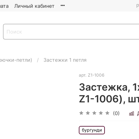
ата
Личный кабинет
Р
рючки-петли)
Застежки 1 петля
арт.
Z1-1006
Застежка, 1х
Z1-1006), ш
(0)
бургунди