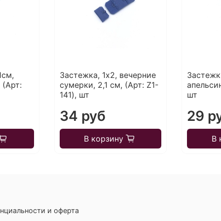
1см,
Застежка, 1х2, вечерние
Застежки
 (Арт:
сумерки, 2,1 см, (Арт: Z1-
апельси
141), шт
шт
34 руб
29 р
В корзину
В 
нциальности и оферта