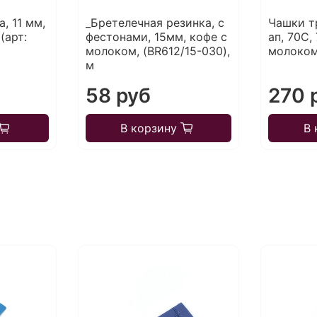
, 11 мм,
_Бретелечная резинка, с
Чашки т
(арт:
фестонами, 15мм, кофе с
ап, 70C,
молоком, (BR612/15-030),
молоком
м
58 руб
270 
В корзину
В 