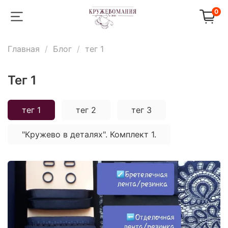
0
Главная
Блог
тег 1
тег 1
тег 1
тег 2
тег 3
"Кружево в деталях". Комплект 1.