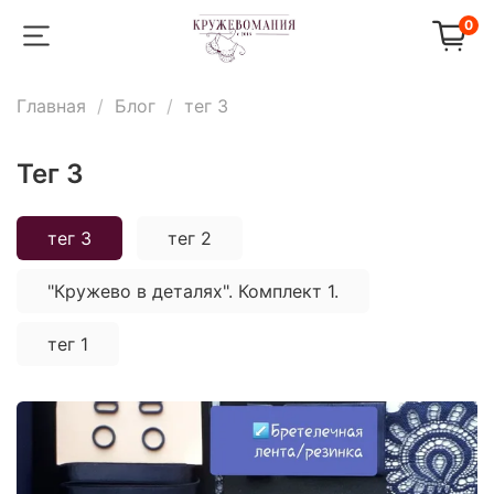
0
Главная
Блог
тег 3
тег 3
тег 3
тег 2
"Кружево в деталях". Комплект 1.
тег 1