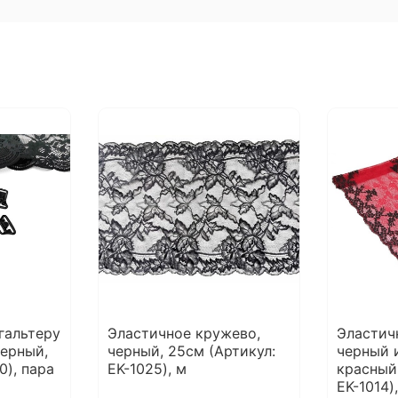
гальтеру
Эластичное кружево,
Эластич
черный,
черный, 25см (Артикул:
черный 
0), пара
EK-1025), м
красный,
EK-1014)