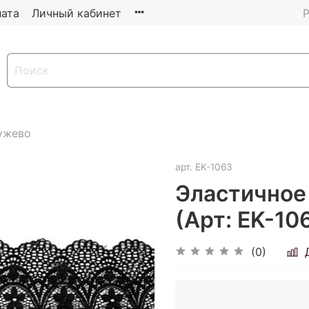
ата
Личный кабинет
Р
ужево
арт.
EK-1063
Эластичное 
(Арт: EK-10
(0)