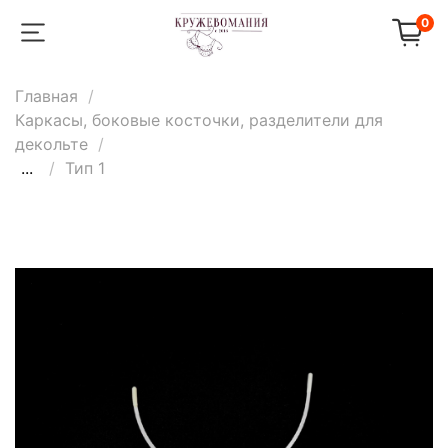
0
Главная
Каркасы, боковые косточки, разделители для
декольте
...
Тип 1