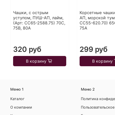
Чашки, с острым
Корсетные чашк
уступом, ПУШ-АП, лайм,
АП, морской тума
(Арт: CC65-2588.75) 70С,
CC55-620.70) 65С
75В, 80А
75А
320 руб
299 руб
В корзину
В корзину
Меню 1
Меню 2
Каталог
Политика конфиде
О компании
Пользовательское