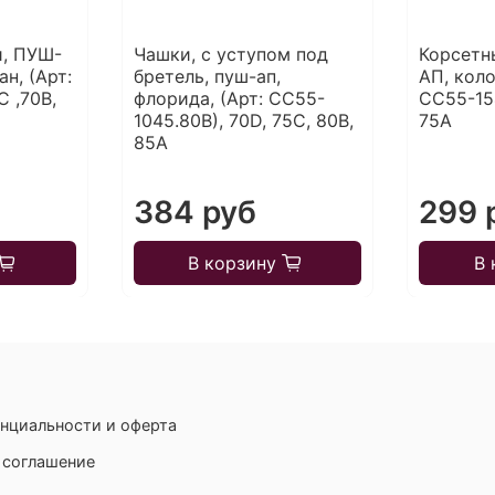
и, ПУШ-
Чашки, с уступом под
Корсетн
н, (Арт:
бретель, пуш-ап,
АП, коло
 ,70В,
флорида, (Арт: СС55-
CC55-154
1045.80В), 70D, 75С, 80В,
75А
85А
384 руб
299 
В корзину
В 
нциальности и оферта
 соглашение