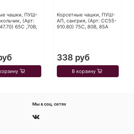
ые чашки, ПУШ-
Корсетные чашки, ПУШ-
кольчик, (Арт:
АП, сангрия, (Арт: CC55-
7.70) 65С ,70В,
910.80) 75С, 80В, 85А
руб
338 руб
корзину
В корзину
Мы в соц. сетях