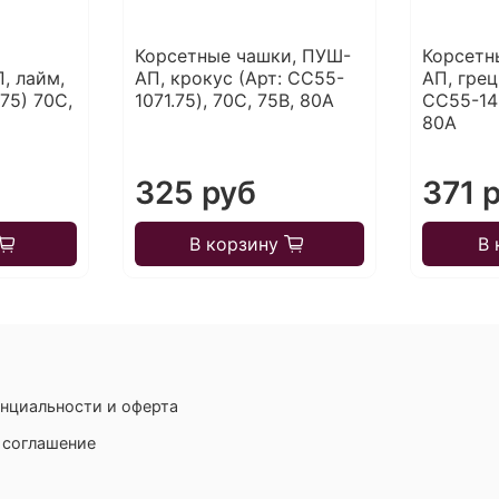
Корсетные чашки, ПУШ-
Корсетн
, лайм,
АП, крокус (Арт: CC55-
АП, грец
75) 70С,
1071.75), 70С, 75В, 80А
CC55-142
80А
325 руб
371 
В корзину
В 
нциальности и оферта
 соглашение