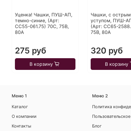
Уценка! Чашки, ПУШ-АП,
Чашки, с острым
темно-синие, (Арт:
уступом, ПУШ-АП
CC55-061.75) 70С, 75В,
(Арт: CC65-2588.
80А
75В, 80А
275 руб
320 руб
В корзину
В корзину
Меню 1
Меню 2
Каталог
Политика конфиде
О компании
Пользовательское
Контакты
Блог