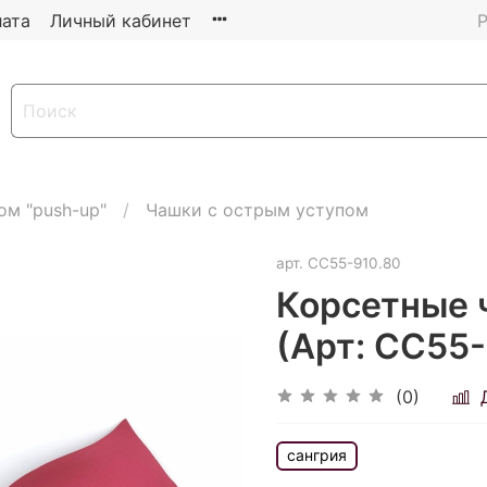
ата
Личный кабинет
Р
ом "push-up"
Чашки с острым уступом
арт.
CC55-910.80
Корсетные 
(Арт: CC55-
(0)
сангрия