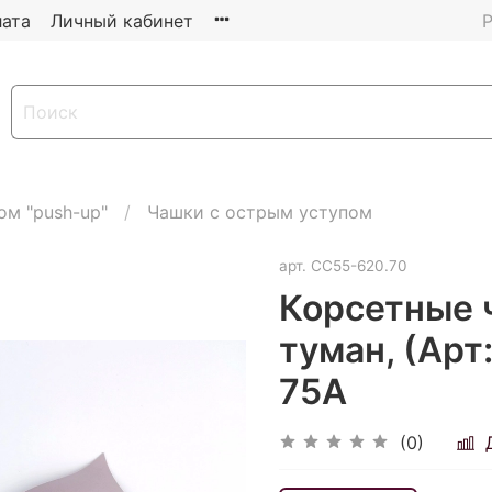
ата
Личный кабинет
Р
ом "push-up"
Чашки с острым уступом
арт.
CC55-620.70
Корсетные 
туман, (Арт
75А
(0)