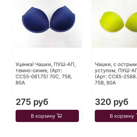
Уценка! Чашки, ПУШ-АП,
Чашки, с острым
темно-синие, (Арт:
уступом, ПУШ-АП
CC55-061.75) 70С, 75В,
(Арт: CC65-2588.
80А
75В, 80А
275 руб
320 руб
В корзину
В корзину