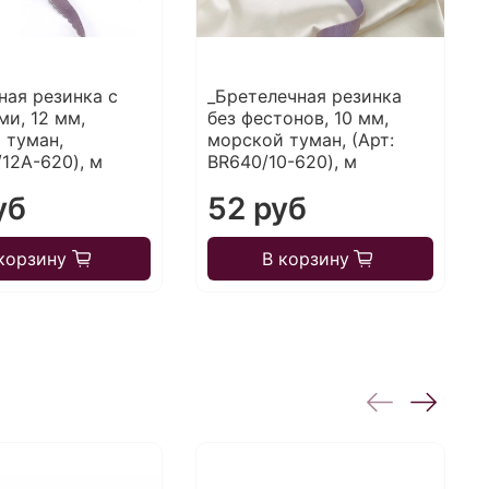
ная резинка с
_Бретелечная резинка
ми, 12 мм,
без фестонов, 10 мм,
 туман,
морской туман, (Арт:
/12A-620), м
BR640/10-620), м
уб
52 руб
корзину
В корзину