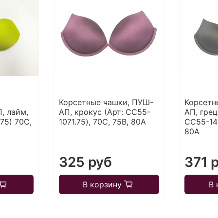
Корсетные чашки, ПУШ-
Корсетн
, лайм,
АП, крокус (Арт: CC55-
АП, грец
75) 70С,
1071.75), 70С, 75В, 80А
CC55-142
80А
325 руб
371 
В корзину
В 