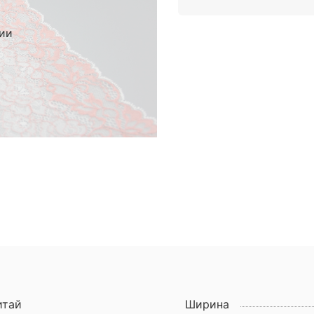
чии
итай
Ширина