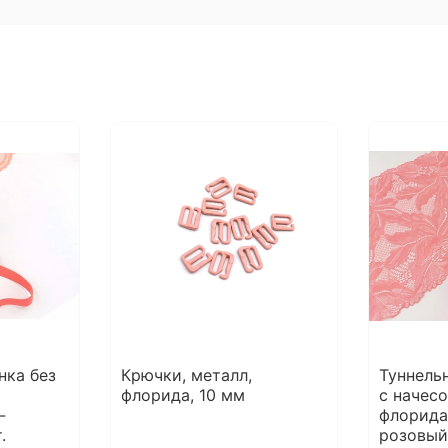
нка без
Крючки, металл,
Туннельн
флорида, 10 мм
с начесо
-
флорида
.
розовый