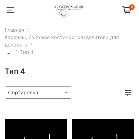
0
Главная
Каркасы, боковые косточки, разделители для
декольте
...
Тип 4
Тип 4